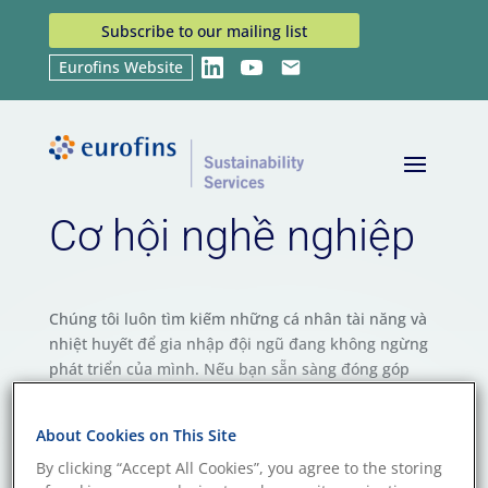
Subscribe to our mailing list
Eurofins Website
LinkedIn
YouTube
Email
Home
Cơ hội nghề nghiệp
9
Cơ hội nghề nghiệp
Chúng tôi luôn tìm kiếm những cá nhân tài năng và
nhiệt huyết để gia nhập đội ngũ đang không ngừng
phát triển của mình. Nếu bạn sẵn sàng đóng góp
chuyên môn và cùng chúng tôi tạo nên những giá trị
bền vững, hãy kết nối với chúng tôi ngay hôm nay.
About Cookies on This Site
By clicking “Accept All Cookies”, you agree to the storing