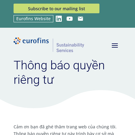
Subscribe to our mailing list
Eurofins Website
LinkedIn
YouTube
Email
Home
Thông báo quyên riêng tư
9
Thông báo quyền
riêng tư
Cảm ơn bạn đã ghé thăm trang web của chúng tôi.
Thông báo quyền riêng tư này trình bày cơ sở mà