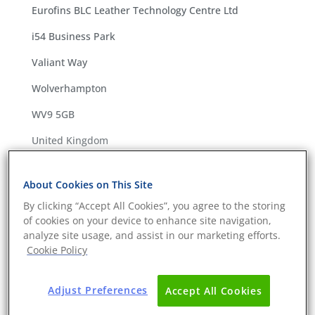
Eurofins BLC Leather Technology Centre Ltd
i54 Business Park
Valiant Way
Wolverhampton
WV9 5GB
United Kingdom
sustainabilityservices@cpt.eurofinseu.com
About Cookies on This Site
Switch: +44 (0)1604 679999
By clicking “Accept All Cookies”, you agree to the storing
Fax: +44 (0)1604 679998
of cookies on your device to enhance site navigation,
analyze site usage, and assist in our marketing efforts.
Chúng tôi thu thập dữ liệu cá
Cookie Policy
nhân nào và bằng cách nào?
Adjust Preferences
Accept All Cookies
Chúng tôi thu thập thông tin cá nhân bạn tự nguyện
cung cấp qua các biểu mẫu web, thường bao gồm: