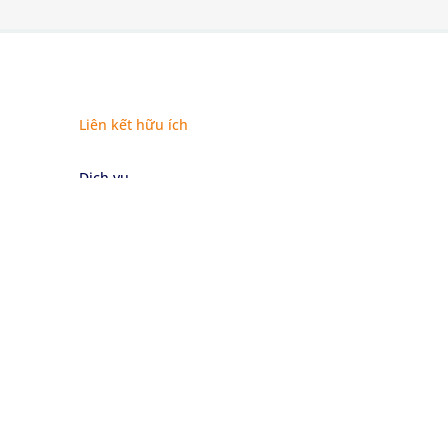
Liên kết hữu ích
Dịch vụ
Chứng nhận
Lĩnh vực
Tin tức
Sự kiện
Về chúng tôi
Về Sustainability Services
Về Eurofins
Liên hệ chúng tôi