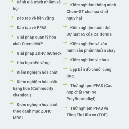
Đánh giá trách nhiệm xã
Kiểm nghiệm thông minh
hội
Chem-ST cho hóa chất
Đào tạo về bền vững
nguy hại
Đào tạo về PFAS
Kiểm nghiệm tuân thủ
Dự luật 65 của California
Giải pháp quản lý hóa
chất Chem-MAP
Kiểm nghiệm và xác
minh sản phẩm thuần chay
Giải pháp ZDHC InCheck
Kiểm nghiệm vi nhựa
Hóa học bền vững
Lập bản đồ chuỗi cung
Kiểm nghiệm hóa chất
ứng
Kiểm nghiệm hóa chất
Thử nghiệm PFAS (Các
hàng hoá (Commodity
hợp chất Per- và
chemical)
Polyfluoroalkyl)
Kiểm nghiệm hóa chất
Thử nghiệm PFAS và
theo danh mục ZDHC
Tổng Flo Hữu cơ (TOF)
MRSL