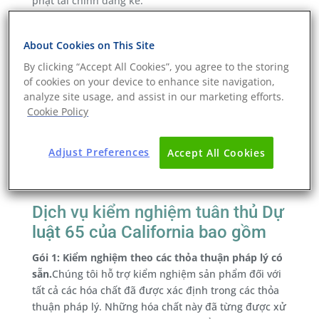
phạt tài chính đáng kể.
Việc tuân thủ Prop 65 không hề đơn giản. Khác với
các quy định kiểm soát hàm lượng như REACH, Prop
About Cookies on This Site
65 chủ yếu dựa trên mức độ phơi nhiễm (exposure)
By clicking “Accept All Cookies”, you agree to the storing
thay vì hàm lượng tuyệt đối. Ngoại lệ duy nhất là một
of cookies on your device to enhance site navigation,
số hóa chất đã có thỏa thuận pháp lý quy định giới
analyze site usage, and assist in our marketing efforts.
hạn cụ thể, chẳng hạn như chì (Lead) và phthalates.
Cookie Policy
Eurofins có đội ngũ chuyên gia hóa học sẵn sàng hỗ
trợ doanh nghiệp đối mặt với các yêu cầu phức tạp
Adjust Preferences
Accept All Cookies
của Prop 65. Chúng tôi cung cấp nhiều gói dịch vụ
kiểm nghiệm phù hợp với nhu cầu khác nhau.
Dịch vụ kiểm nghiệm tuân thủ Dự
luật 65 của California bao gồm
Gói 1: Kiểm nghiệm theo các thỏa thuận pháp lý có
sẵn.
Chúng tôi hỗ trợ kiểm nghiệm sản phẩm đối với
tất cả các hóa chất đã được xác định trong các thỏa
thuận pháp lý. Những hóa chất này đã từng được xử