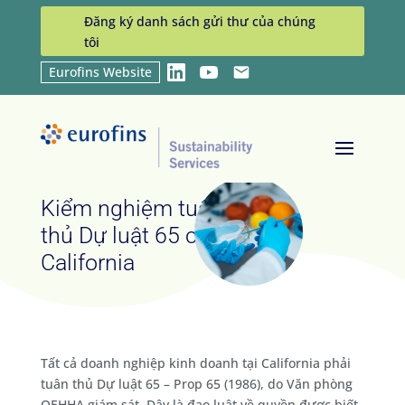
Đăng ký danh sách gửi thư của chúng
tôi
Eurofins Website
LinkedIn
YouTube
Email
Home
Services
Kiểm nghiệm tuân thủ Dự luật
9
9
65 của California
Kiểm nghiệm tuân
thủ Dự luật 65 của
California
Tất cả doanh nghiệp kinh doanh tại California phải
tuân thủ Dự luật 65 – Prop 65 (1986), do Văn phòng
OEHHA giám sát. Đây là đạo luật về quyền được biết