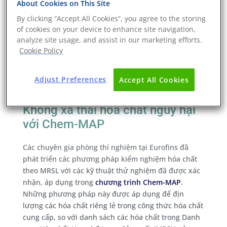
About Cookies on This Site
sản phẩm. Dịch vụ kiểm nghiệm MRSL của
Eurofins
By clicking “Accept All Cookies”, you agree to the storing
| Chem-MAP
không chỉ giúp giảm thiểu các vi phạm
of cookies on your device to enhance site navigation,
RSL mà còn mang lại lợi ích tài chính bền vững cho
analyze site usage, and assist in our marketing efforts.
doanh nghiệp, đồng thời giảm thiểu rủi ro hóa chất
Cookie Policy
cho khách hàng và các đối tác trong chuỗi cung ứng.
Adjust Preferences
Accept All Cookies
Tuân thủ ZDHC chương trình
Không xả thải hóa chất nguy hại
với Chem-MAP
Các chuyên gia phòng thí nghiệm tại Eurofins đã
phát triển các phương pháp kiểm nghiệm hóa chất
theo MRSL với các kỹ thuật thử nghiệm đã được xác
nhận, áp dụng trong
chương trình Chem-MAP
.
Những phương pháp này được áp dụng để địn
lượng các hóa chất riêng lẻ trong công thức hóa chất
cung cấp, so với danh sách các hóa chất trong Danh