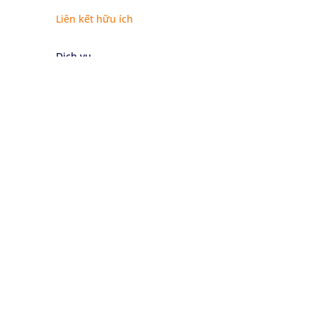
Liên kết hữu ích
Dịch vụ
Chứng nhận
Lĩnh vực
Tin tức
Sự kiện
Về chúng tôi
Về Sustainability Services
Về Eurofins
Liên hệ chúng tôi
Nghề nghiệp
Đăng ký nhận bản tin của chúng tôi