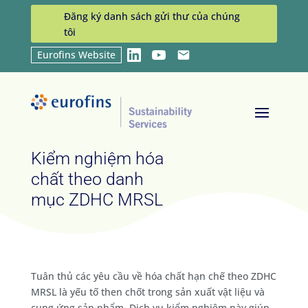
Đăng ký danh sách gửi thư của chúng
tôi
Eurofins Website
LinkedIn
YouTube
Email
Home
Services
Kiểm nghiệm hóa chất theo
9
9
danh mục ZDHC MRSL
Kiểm nghiệm hóa
chất theo danh
mục ZDHC MRSL
Tuân thủ các yêu cầu về hóa chất hạn chế theo ZDHC
MRSL là yếu tố then chốt trong sản xuất vật liệu và
cung ứng sản phẩm. Dịch vụ kiểm nghiệm này giúp