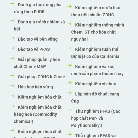
Đánh giá tác động phá
Kiểm nghiệm nước thải
rừng theo EUDR
theo tiêu chuẩn ZDHC
Đánh giá trách nhiệm xã
Kiểm nghiệm thông minh
hội
Chem-ST cho hóa chất
Đào tạo về bền vững
nguy hại
Đào tạo về PFAS
Kiểm nghiệm tuân thủ
Dự luật 65 của California
Giải pháp quản lý hóa
chất Chem-MAP
Kiểm nghiệm và xác
minh sản phẩm thuần chay
Giải pháp ZDHC InCheck
Kiểm nghiệm vi nhựa
Hóa học bền vững
Lập bản đồ chuỗi cung
Kiểm nghiệm hóa chất
ứng
Kiểm nghiệm hóa chất
Thử nghiệm PFAS (Các
hàng hoá (Commodity
hợp chất Per- và
chemical)
Polyfluoroalkyl)
Kiểm nghiệm hóa chất
Thử nghiệm PFAS và