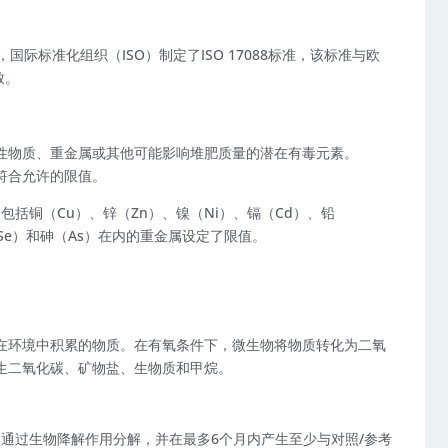
，国际标准化组织（ISO）制定了ISO 17088标准，该标准与欧
致。
性物质、重金属或其他可能影响堆肥质量的潜在有毒元素。
其符合允许的限值。
及包括铜（Cu）、锌（Zn）、镍（Ni）、镉（Cd）、铅
（Se）和砷（As）在内的重金属设定了限值。
在环境中积累的物质。在有氧条件下，微生物将物质转化为二氧
生二氧化碳、矿物盐、生物质和甲烷。
料必须通过生物降解作用分解，并在最多6个月内产生至少与对照/参考