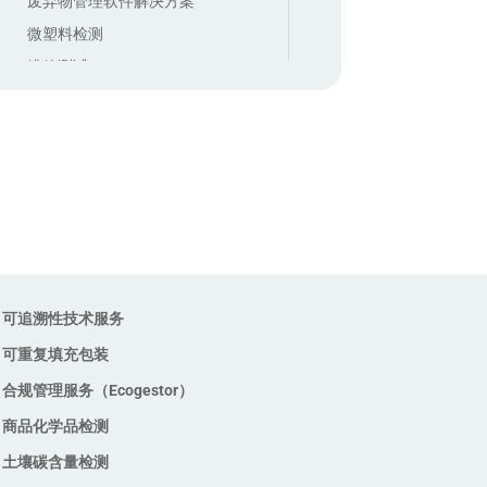
废弃物管理软件解决方案
微塑料检测
排放测试
欧洲技术评估及 CE 标志建筑产品
欧洲药物监管机构森林砍伐影响
评估
毒性测试
生命周期评估（LCA）服务
生态毒性测试
生物基含量分析
生物降解性测试
可追溯性技术服务
皮革工作组审计
可重复填充包装
社会责任审核服务
合规管理服务（Ecogestor）
空气质量检查中的挥发性有机化
商品化学品检测
合物（VOC）测试
土壤碳含量检测
空气质量监测