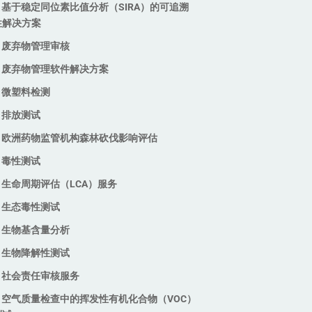
基于稳定同位素比值分析（SIRA）的可追溯
纯素食测试与验证
性解决方案
纺织品交易协会标准认证（GRS、
废弃物管理审核
RCS、CCS、OCS）
废弃物管理软件解决方案
羽毛和羽绒来源可追溯性检测
耐久性测试及验证标记
微塑料检测
过敏原检测
排放测试
零废弃至填埋认证
欧洲药物监管机构森林砍伐影响评估
非转基因及有机棉检测
毒性测试
鞋类环境影响评估工具
生命周期评估（LCA）服务
生态毒性测试
生物基含量分析
生物降解性测试
社会责任审核服务
空气质量检查中的挥发性有机化合物（VOC）