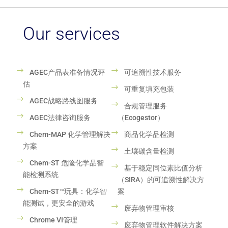
纯素食测试与验证
纺织品交易协会标准认证（GRS、RCS、
Our services
CCS、OCS）
羽毛和羽绒来源可追溯性检测
耐久性测试及验证标记
AGEC产品表准备情况评
可追溯性技术服务
过敏原检测
估
可重复填充包装
零废弃至填埋认证
AGEC战略路线图服务
合规管理服务
非转基因及有机棉检测
AGEC法律咨询服务
（Ecogestor）
鞋类环境影响评估工具
Chem-MAP 化学管理解决
商品化学品检测
方案
土壤碳含量检测
Chem-ST 危险化学品智
基于稳定同位素比值分析
能检测系统
（SIRA）的可追溯性解决方
Chem-ST™玩具：化学智
案
能测试，更安全的游戏
废弃物管理审核
Chrome VI管理
废弃物管理软件解决方案