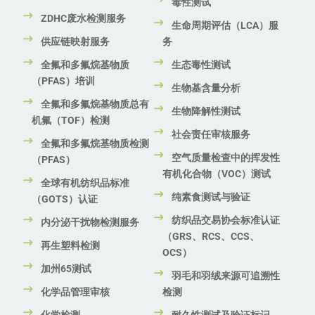
毒性测试
ZDHC废水检测服务
生命周期评估（LCA）服
供应链映射服务
务
全氟和多氟烷基物质
生态毒性测试
（PFAS）培训
生物基含量分析
全氟和多氟烷基物质总有
生物降解性测试
机氟（TOF）检测
社会责任审核服务
全氟和多氟烷基物质检测
空气质量检查中的挥发性
（PFAS）
有机化合物（VOC）测试
全球有机纺织品标准
纯素食测试与验证
（GOTS）认证
纺织品交易协会标准认证
内分泌干扰物检测服务
（GRS、RCS、CCS、
再生塑料检测
OCS）
加州65测试
羽毛和羽绒来源可追溯性
化学品管理审核
检测
化学检测
耐久性测试及验证标记