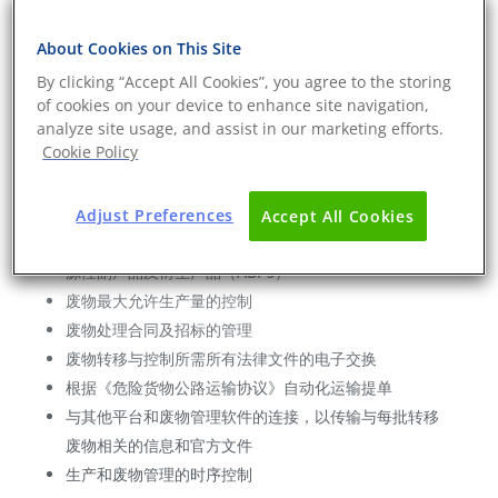
因此，Ecogestor Waste 是能够帮助组织证明废物可追溯
About Cookies on This Site
性以获得零废物认证的数字工具。
By clicking “Accept All Cookies”, you agree to the storing
Ecogestor 废弃物管理软件如何提供帮助
of cookies on your device to enhance site navigation,
Ecogestor Waste 由一支专业技术团队提供技术支持，该
analyze site usage, and assist in our marketing efforts.
Cookie Policy
团队将协助您完成初始软件配置及系统维护，以优化管理
流程，确保废物全生命周期得到全面管理。
Ecogestor废弃物管理软件功能
Adjust Preferences
Accept All Cookies
废物识别与特性描述表，包括不适用于人类消费的动物
源性副产品及衍生产品（ABPs）
废物最大允许生产量的控制
废物处理合同及招标的管理
废物转移与控制所需所有法律文件的电子交换
根据《危险货物公路运输协议》自动化运输提单
与其他平台和废物管理软件的连接，以传输与每批转移
废物相关的信息和官方文件
生产和废物管理的时序控制