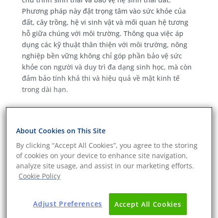
Phương pháp này đặt trọng tâm vào sức khỏe của
đất, cây trồng, hệ vi sinh vật và mối quan hệ tương
hỗ giữa chúng với môi trường. Thông qua việc áp
dụng các kỹ thuật thân thiện với môi trường, nông
nghiệp bền vững không chỉ góp phần bảo vệ sức
khỏe con người và duy trì đa dạng sinh học, mà còn
đảm bảo tính khả thi và hiệu quả về mặt kinh tế
trong dài hạn.
Trong nhiều năm qua, các tổ chức phi chính phủ
(NGO) đã lên tiếng về lo ngại trước những tác động
About Cookies on This Site
tiêu cực của hoạt động nông nghiệp đến môi trường.
By clicking “Accept All Cookies”, you agree to the storing
Một số hoạt động gây hại nhất của nông nghiệp
of cookies on your device to enhance site navigation,
không bền vững bao gồm:
analyze site usage, and assist in our marketing efforts.
Cookie Policy
Xây dựng các mô hình canh tác đơn canh thâm
canh
Phá rừng và chuyển đổi mục đích sử dụng đất để
Adjust Preferences
Accept All Cookies
chăn nuôi hoặc canh tác cây trồng