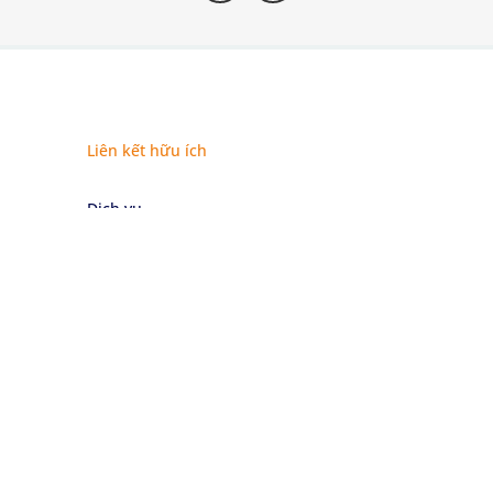
Liên kết hữu ích
Dịch vụ
Chứng nhận
Lĩnh vực
Tin tức
Sự kiện
Về chúng tôi
Về Sustainability Services
Về Eurofins