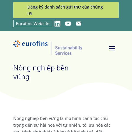
Đăng ký danh sách gửi thư của chúng
tôi
Eurofins Website
LinkedIn
YouTube
Email
Home
Sustainability Services
Nông nghiệp bền
9
9
vững
Nông nghiệp bền
vững
Nông nghiệp bền vững là mô hình canh tác chú
trọng đến sự hài hòa với tự nhiên, tối ưu hóa các
chu trình sinh thái và bảo vệ hệ sinh thái đất.