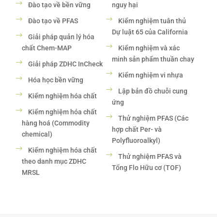
Đào tạo về bền vững
nguy hại
Đào tạo về PFAS
Kiểm nghiệm tuân thủ
Dự luật 65 của California
Giải pháp quản lý hóa
chất Chem-MAP
Kiểm nghiệm và xác
minh sản phẩm thuần chay
Giải pháp ZDHC InCheck
Kiểm nghiệm vi nhựa
Hóa học bền vững
Lập bản đồ chuỗi cung
Kiểm nghiệm hóa chất
ứng
Kiểm nghiệm hóa chất
Thử nghiệm PFAS (Các
hàng hoá (Commodity
hợp chất Per- và
chemical)
Polyfluoroalkyl)
Kiểm nghiệm hóa chất
Thử nghiệm PFAS và
theo danh mục ZDHC
Tổng Flo Hữu cơ (TOF)
MRSL