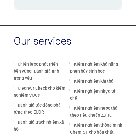
Our services
Chiến lược phát triển
Kiểm nghiệm khả năng
bền vững. Đánh giá tính
phân hủy sinh học
trọng yếu
Kiểm nghiệm khí thải
CleanAir Check cho kiểm
Kiểm nghiệm nhựa tái
nghiệm VOCs
chế
Đánh giá tác động phá
Kiểm nghiệm nước thải
rừng theo EUDR
theo tiêu chuẩn ZDHC
Đánh giá trách nhiệm xã
Kiểm nghiệm thông minh
hội
Chem-ST cho hóa chất