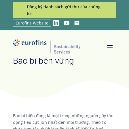
Đăng ký danh sách gửi thư của chúng
tôi
Eurofins Website
LinkedIn
YouTube
Email
Home
Industries
Bao bì bền vững
9
9
Bao bì bền vững
Bao bì hiện đang là một trong những nguồn gây tác
động tiêu cực lớn nhất đến môi trường. Theo Tổ
chức Hợp tác và Phát triển Kinh tế (OECD), khối