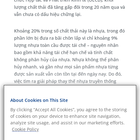
lượng chất thải đã tăng gấp đôi trong 20 năm qua và
vẫn chưa có dấu hiệu chững lại.
Khoảng 20% trong số chất thải này là nhựa, trong đó
phần lớn bị đưa ra bãi chôn lấp vì chỉ khoảng 9%
lượng nhựa toàn cầu được tái chế – nguyên nhân
bao gồm khả năng tái chế hạn chế và tính chất
không phân hủy của nhựa. Nhựa không thể phân
hủy nhanh, và gần như mọi sản phẩm nhựa từng
được sản xuất vẫn còn tồn tại đến ngày nay. Do đó,
việc tìm ra giải pháp thay thế nhựa truyền thống
đang là một trong những thách thức lớn nhất của
ngành bao bì.
About Cookies on This Site
Việc sử dụng bao bì bằng giấy và bìa cứng được xem
By clicking “Accept All Cookies”, you agree to the storing
là hướng đi bền vững hơn, vì chúng dễ tái chế và
of cookies on your device to enhance site navigation,
phân hủy sinh học hơn. Tuy nhiên, loại bao bì này
analyze site usage, and assist in our marketing efforts.
cũng không tránh khỏi những rào cản về khả năng
Cookie Policy
tái chế, đặc biệt khi được phủ thêm lớp nhựa nhằm