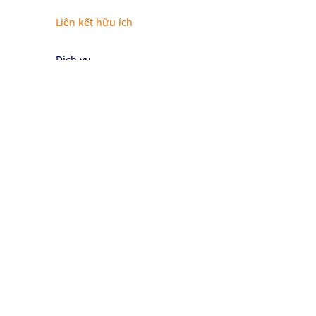
Liên kết hữu ích
Dịch vụ
Chứng nhận
Lĩnh vực
Tin tức
Sự kiện
Về chúng tôi
Về Sustainability Services
Về Eurofins
Liên hệ chúng tôi
Nghề nghiệp
Đăng ký nhận bản tin của chúng tôi