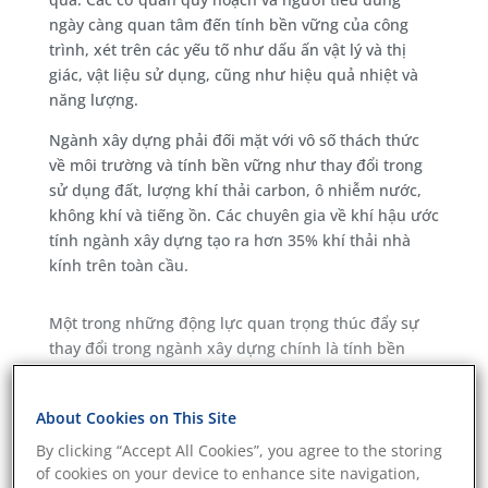
ngày càng quan tâm đến tính bền vững của công
trình, xét trên các yếu tố như dấu ấn vật lý và thị
giác, vật liệu sử dụng, cũng như hiệu quả nhiệt và
năng lượng.
Ngành xây dựng phải đối mặt với vô số thách thức
về môi trường và tính bền vững như thay đổi trong
sử dụng đất, lượng khí thải carbon, ô nhiễm nước,
không khí và tiếng ồn. Các chuyên gia về khí hậu ước
tính ngành xây dựng tạo ra hơn 35% khí thải nhà
kính trên toàn cầu.
Một trong những động lực quan trọng thúc đẩy sự
thay đổi trong ngành xây dựng chính là tính bền
vững của vật liệu sử dụng. Ngành công nghiệp cần
xây dựng các quy trình đánh giá và tiêu chuẩn nhằm
About Cookies on This Site
đảm bảo việc sử dụng các vật liệu tự nhiên như gỗ
và cao su không gây ra nạn phá rừng hay làm suy
By clicking “Accept All Cookies”, you agree to the storing
of cookies on your device to enhance site navigation,
giảm đa dạng sinh học.