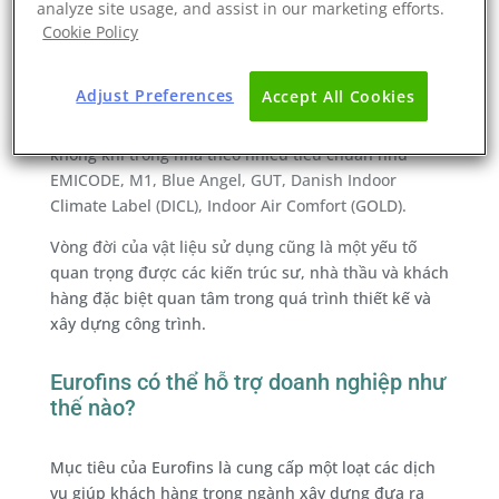
analyze site usage, and assist in our marketing efforts.
Sự tuân thủ hóa chất của vật liệu là điều cần thiết
Cookie Policy
đối với sức khỏe của người lao động và người tiêu
dùng để giảm nguy cơ tiếp xúc với các hóa chất dễ
Adjust Preferences
Accept All Cookies
bay hơi và độc hại trong nhà và văn phòng. Eurofins
có chuyên môn trong việc đo lường chất lượng
không khí trong nhà theo nhiều tiêu chuẩn như
EMICODE, M1, Blue Angel, GUT, Danish Indoor
Climate Label (DICL), Indoor Air Comfort (GOLD).
Vòng đời của vật liệu sử dụng cũng là một yếu tố
quan trọng được các kiến trúc sư, nhà thầu và khách
hàng đặc biệt quan tâm trong quá trình thiết kế và
xây dựng công trình.
Eurofins có thể hỗ trợ doanh nghiệp như
thế nào?
Mục tiêu của Eurofins là cung cấp một loạt các dịch
vụ giúp khách hàng trong ngành xây dựng đưa ra