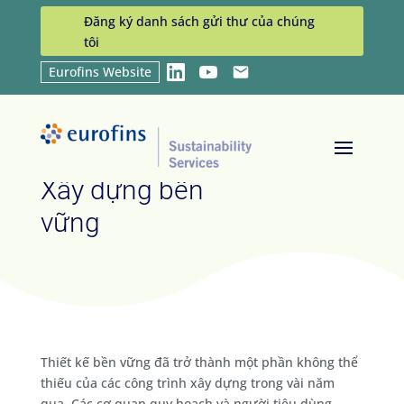
Đăng ký danh sách gửi thư của chúng
tôi
Eurofins Website
LinkedIn
YouTube
Email
Home
Industries
Xây dựng bền vững
9
9
Xây dựng bền
vững
Thiết kế bền vững đã trở thành một phần không thể
thiếu của các công trình xây dựng trong vài năm
qua. Các cơ quan quy hoạch và người tiêu dùng