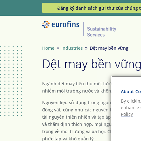
Đăng ký danh sách gửi thư của chúng t
Home
Industries
Dệt may bền vững
9
9
Dệt may bền vữn
Ngành dệt may tiêu thụ một lượng lớn nước và 
nhiễm môi trường nước và không khí.
About Coo
By clicki
Nguyên liệu sử dụng trong ngành dệt may bao 
enhance s
động vật, cũng như các nguyên liệu tổng hợp 
Policy
tài nguyên thiên nhiên và tạo áp lực lớn lên 
và thẩm định thích hợp, mọi nguồn nguyên liệ
trọng về môi trường và xã hội. Chuỗi cung ứn
phức tạp và khó quản lý.