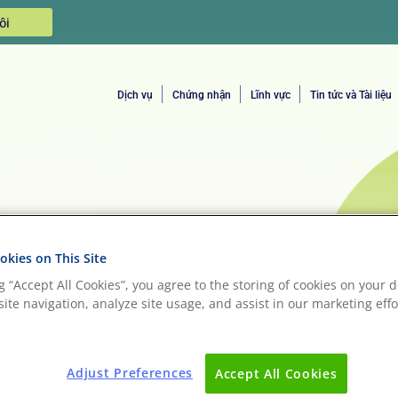
ôi
Dịch vụ
Chứng nhận
Lĩnh vực
Tin tức và Tài liệu
g
năng lượng, đồng thời tạo ra khí thải gây ô
kies on This Site
ng “Accept All Cookies”, you agree to the storing of cookies on your d
gồm cả nguyên liệu tự nhiên từ thực vật và
ite navigation, analyze site usage, and assist in our marketing effo
có nguồn gốc từ dầu mỏ góp phần làm cạn kiệt
môi trường. Nếu không có các biện pháp quản lý
u thô đều có nguy cơ gây ra các vấn đề nghiêm
g của ngành dệt may thường không rõ ràng,
Adjust Preferences
Accept All Cookies