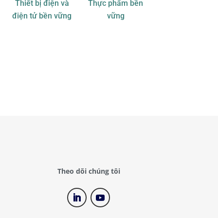
Thiết bị điện và
Thực phẩm bền
chất Per- và Polyfluoroalkyl)
điện tử bền vững
vững
Thử nghiệm PFAS và Tổng Flo
Hữu cơ (TOF)
Theo dõi chúng tôi