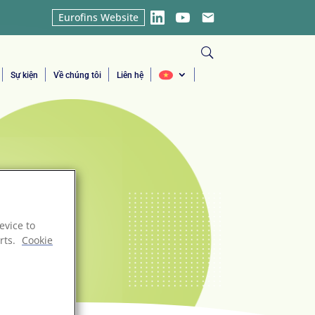
Eurofins Website
LinkedIn
YouTube
Email
Sự kiện
Về chúng tôi
Liên hệ
evice to
rts.
Cookie