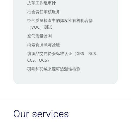
皮革工作组审计
社会责任审核服务
空气质量检查中的挥发性有机化合物
（VOC）测试
空气质量监测
纯素食测试与验证
纺织品交易协会标准认证（GRS、RCS、
CCS、OCS）
羽毛和羽绒来源可追溯性检测
耐久性测试及验证标记
过敏原检测
零废弃至填埋认证
非转基因及有机棉检测
Our services
鞋类环境影响评估工具