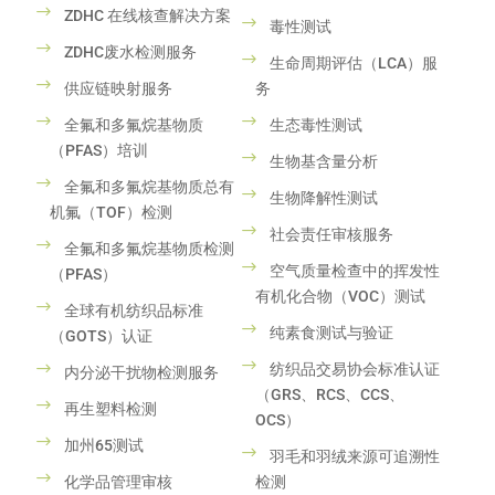
ZDHC 在线核查解决方案
毒性测试
ZDHC废水检测服务
生命周期评估（LCA）服
供应链映射服务
务
全氟和多氟烷基物质
生态毒性测试
（PFAS）培训
生物基含量分析
全氟和多氟烷基物质总有
生物降解性测试
机氟（TOF）检测
社会责任审核服务
全氟和多氟烷基物质检测
空气质量检查中的挥发性
（PFAS）
有机化合物（VOC）测试
全球有机纺织品标准
纯素食测试与验证
（GOTS）认证
纺织品交易协会标准认证
内分泌干扰物检测服务
（GRS、RCS、CCS、
再生塑料检测
OCS）
加州65测试
羽毛和羽绒来源可追溯性
化学品管理审核
检测