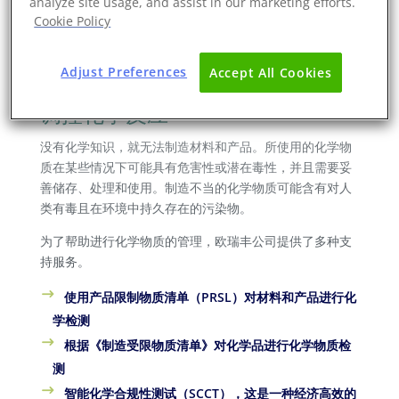
analyze site usage, and assist in our marketing efforts.
审核方面的卓越表现而获得了包括专业社会合规审核员协
Cookie Policy
会（APSCA）、amfori BSCI、Sedex SMETA、社会与劳
工融合计划（SLCP）、全球负责任认证生产（WRAP）以
Adjust Preferences
Accept All Cookies
及合规与可持续发展倡议（ICS）等公司的认可。
调控化学反应
没有化学知识，就无法制造材料和产品。所使用的化学物
质在某些情况下可能具有危害性或潜在毒性，并且需要妥
善储存、处理和使用。制造不当的化学物质可能含有对人
类有毒且在环境中持久存在的污染物。
为了帮助进行化学物质的管理，欧瑞丰公司提供了多种支
持服务。
使用产品限制物质清单（PRSL）对材料和产品进行化
学检测
根据《制造受限物质清单》对化学品进行化学物质检
测
智能化学合规性测试（SCCT），这是一种经济高效的